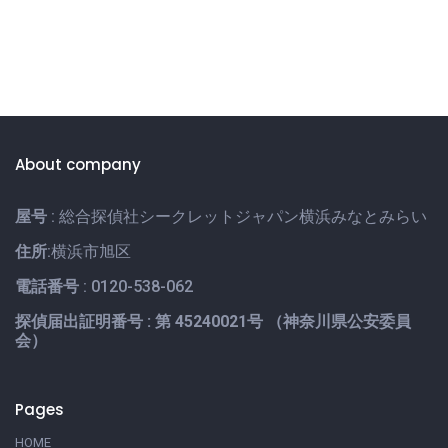
About company
屋号
: 総合探偵社シークレットジャパン横浜みなとみらい
住所
:横浜市旭区
電話番号
: 0120-538-062
探偵届出証明番号 : 第 45240021号 （神奈川県公安委員
会）
Pages
HOME