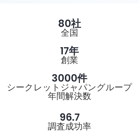
80
社
全国
17
年
創業
3000
件
シークレットジャパングループ
年間解決数
96.7
調査成功率